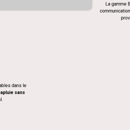
La gamme B
communication 
prov
ables dans le
apluie sans
l.